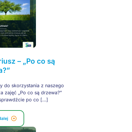
iusz – „Po co są
a?”
 do skorzystania z naszego
za zajęć „Po co są drzewa?”
sprawdźcie po co […]
dalej