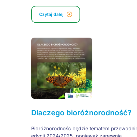
Czytaj dalej
Dlaczego bioróżnorodność?
Bioróżnorodność będzie tematem przewodn
edycji 2024/2025, ponieważ zapewnia