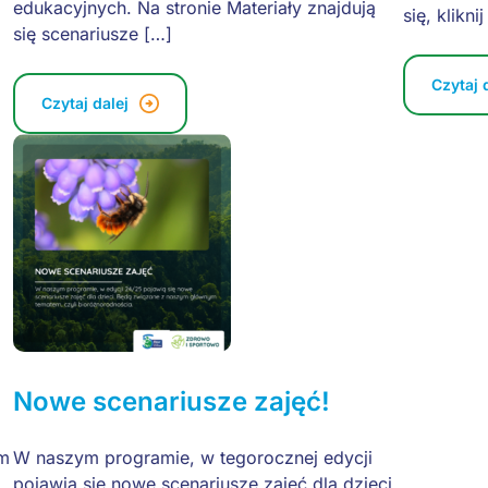
edukacyjnych. Na stronie Materiały znajdują
się, kliknij
się scenariusze […]
Czytaj 
Czytaj dalej
Nowe scenariusze zajęć!
im
W naszym programie, w tegorocznej edycji
pojawią się nowe scenariusze zajęć dla dzieci.