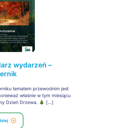
darz wydarzeń –
ernik
rniku tematem przewodnim jest
onieważ właśnie w tym miesiącu
my Dzień Drzewa.
[…]
dalej