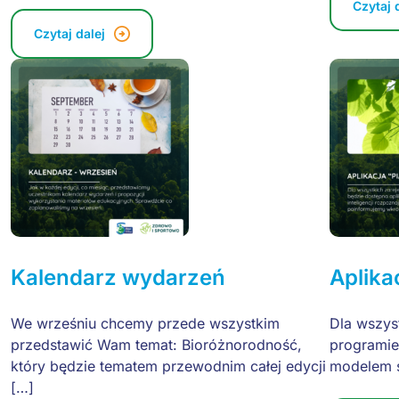
Czytaj 
Czytaj dalej
Kalendarz wydarzeń
Aplika
We wrześniu chcemy przede wszystkim
Dla wszyst
przedstawić Wam temat: Bioróżnorodność,
programie
który będzie tematem przewodnim całej edycji
modelem sz
[…]