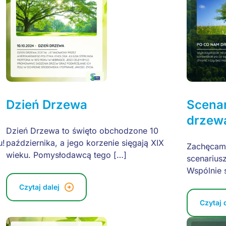
Dzień Drzewa
Scenar
drzew
Dzień Drzewa to święto obchodzone 10
u!
października, a jego korzenie sięgają XIX
Zachęcamy
wieku. Pomysłodawcą tego […]
scenarius
Wspólnie 
Czytaj dalej
Czytaj 