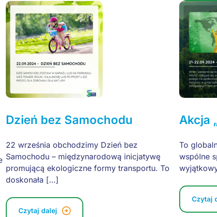
Dzień bez Samochodu
Akcja 
22 września obchodzimy Dzień bez
To globaln
Samochodu – międzynarodową inicjatywę
wspólne sp
e
promującą ekologiczne formy transportu. To
wyjątkowy
doskonała […]
Czytaj 
Czytaj dalej