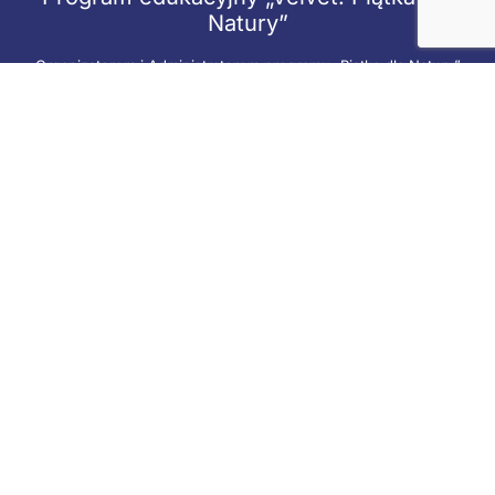
Natury”
Organizatorem i Administratorem programu „Piątka dla Natury”
jest Fundacja Connect4Kids.
Opiekunem programu jest Velvet CARE Sp. z o.o.
velvetcare.com
Na wszelkie Państwa pytania dotyczące programu edukacyjnego
„Velvet. Piątka dla Natury” odpowie Biuro Programu. Jesteśmy do
Państwa dyspozycji mailowo (kontakt@piatkadlanatury.edu.pl) od
poniedziałku do piątku w godzinach 09:00-15:00.
Regulamin
Polityka prywatności