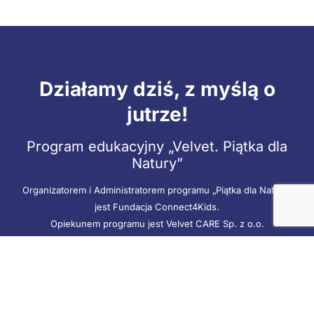
Działamy dziś, z myślą o
jutrze!
Program edukacyjny „Velvet. Piątka dla
Natury”
Organizatorem i Administratorem programu „Piątka dla Natury”
jest Fundacja Connect4Kids.
Opiekunem programu jest Velvet CARE Sp. z o.o.
velvetcare.com
Na wszelkie Państwa pytania dotyczące programu edukacyjnego
„Velvet. Piątka dla Natury” odpowie Biuro Programu. Jesteśmy do
Państwa dyspozycji mailowo (kontakt@piatkadlanatury.edu.pl) od