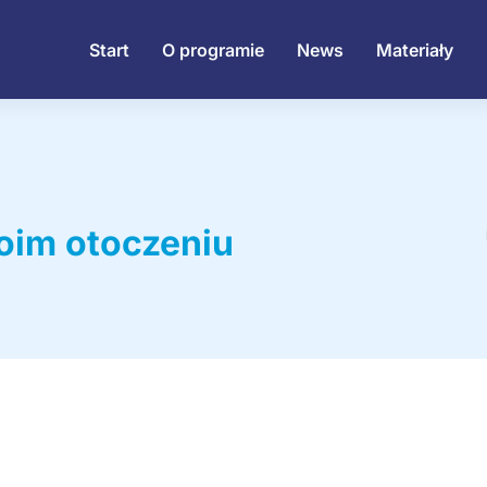
Start
O programie
News
Materiały
oim otoczeniu