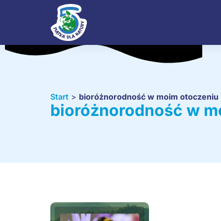
Start
>
bioróżnorodność w moim otoczeniu
bioróżnorodność w m