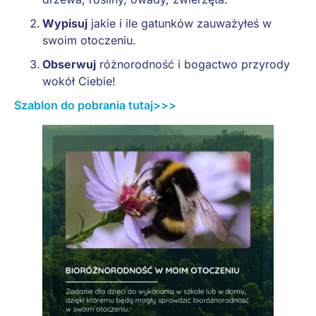
Wypisuj
jakie i ile gatunków zauważyłeś w
swoim otoczeniu.
Obserwuj
różnorodność i bogactwo przyrody
wokół Ciebie!
Szablon do pobrania tutaj>>>