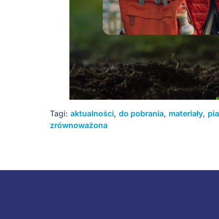
Tagi:
aktualności
,
do pobrania
,
materiały
,
pia
zrównoważona