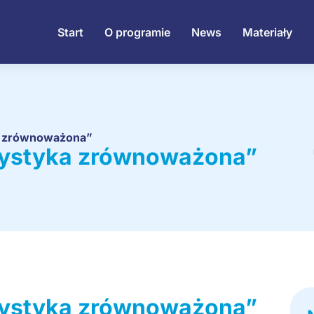
Start
O programie
News
Materiały
ka zrównoważona”
urystyka zrównoważona”
urystyka zrównoważona”