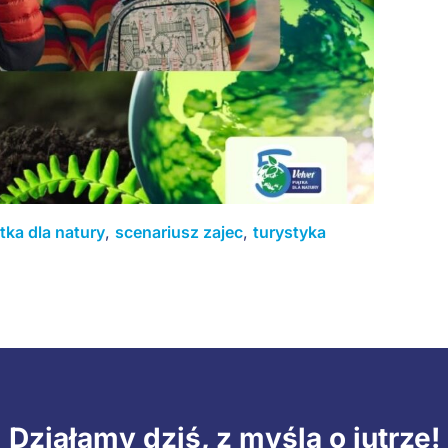
tka dla natury
,
scenariusz zajec
,
turystyka
Działamy dziś, z myślą o jutrze!