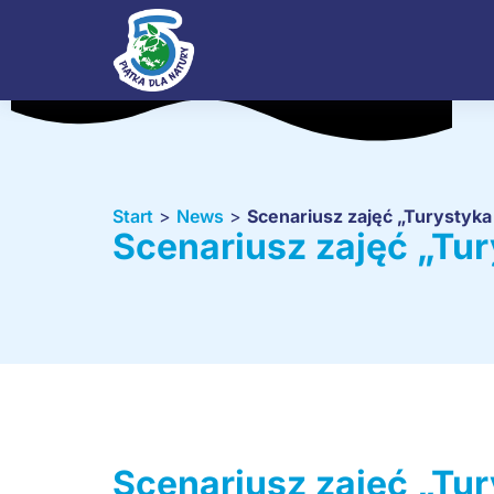
Start
>
News
>
Scenariusz zajęć „Turysty
Scenariusz zajęć „T
Scenariusz zajęć „T