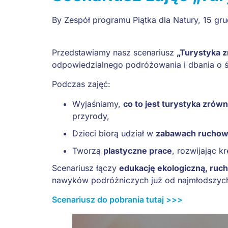
By
Zespół programu Piątka dla Natury
,
15 gr
Przedstawiamy nasz scenariusz
„Turystyka 
odpowiedzialnego podróżowania i dbania o 
Podczas zajęć:
Wyjaśniamy,
co to jest turystyka zró
przyrody,
Dzieci biorą udział w
zabawach rucho
Tworzą
plastyczne prace
, rozwijając k
Scenariusz łączy
edukację ekologiczną, ruch
nawyków podróżniczych już od najmłodszych
Scenariusz do pobrania tutaj >>>