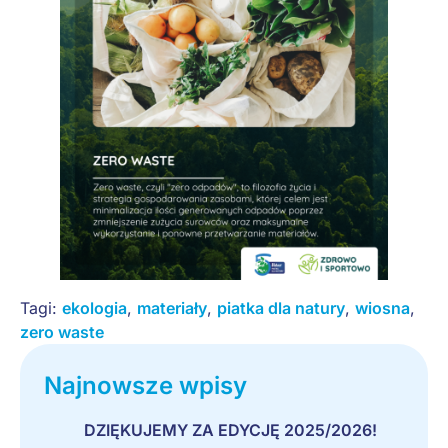
Tagi:
ekologia
,
materiały
,
piatka dla natury
,
wiosna
,
zero waste
Najnowsze wpisy
DZIĘKUJEMY ZA EDYCJĘ 2025/2026!