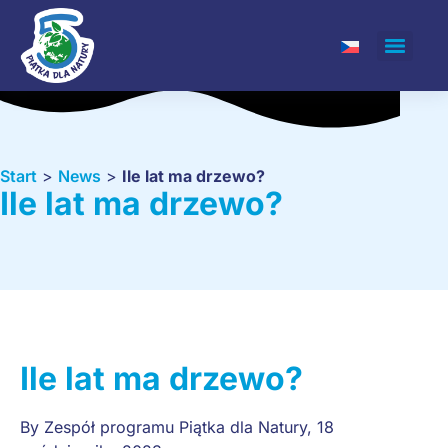
Start
>
News
>
Ile lat ma drzewo?
Ile lat ma drzewo?
Ile lat ma drzewo?
By
Zespół programu Piątka dla Natury
,
18