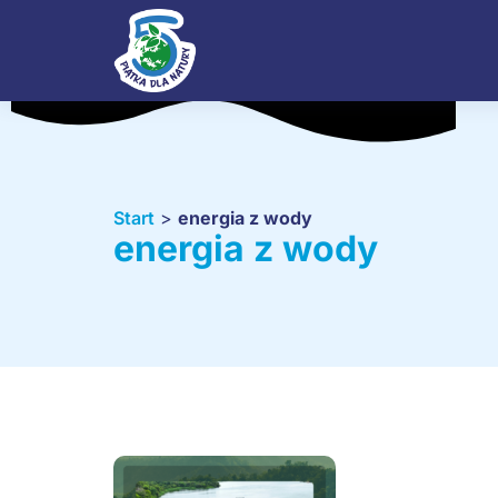
Start
>
energia z wody
energia z wody