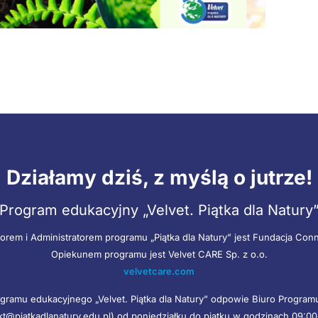
Działamy dziś, z myślą o jutrze!
Program edukacyjny „Velvet. Piątka dla Natury
orem i Administratorem programu „Piątka dla Natury” jest Fundacja Con
Opiekunem programu jest Velvet CARE Sp. z o.o.
velvetcare.com
gramu edukacyjnego „Velvet. Piątka dla Natury” odpowie Biuro Progra
kt@piatkadlanatury.edu.pl) od poniedziałku do piątku w godzinach 09:00