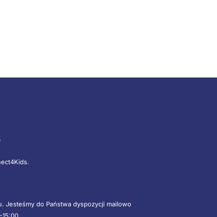
”
nect4Kids.
mu. Jesteśmy do Państwa dyspozycji mailowo
-15:00.