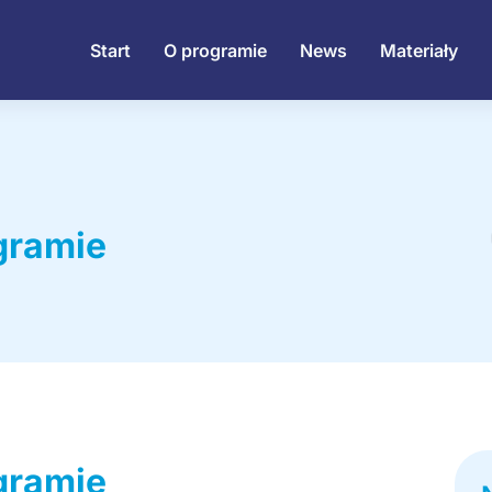
Start
O programie
News
Materiały
gramie
gramie