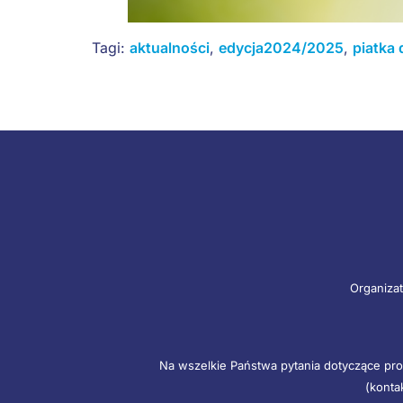
Tagi:
aktualności
,
edycja2024/2025
,
piatka 
Organizat
Na wszelkie Państwa pytania dotyczące pro
(konta