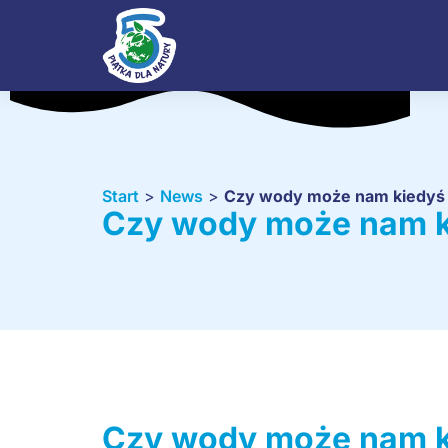
Start
>
News
>
Czy wody może nam kiedyś
Czy wody może nam k
Czy wody może nam k