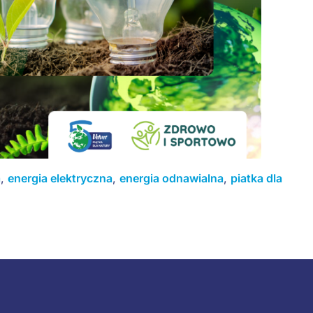
a
,
energia elektryczna
,
energia odnawialna
,
piatka dla