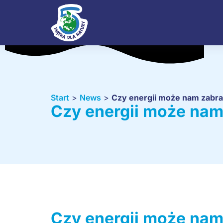
Start
>
News
>
Czy energii może nam zabr
Czy energii może na
Czy energii może na