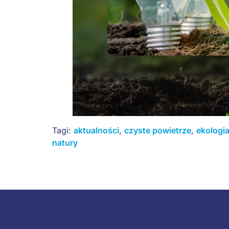
Tagi:
aktualności
,
czyste powietrze
,
ekologi
natury