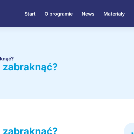
Start
O programie
News
Materiały
aknąć?
m zabraknąć?
m zabraknąć?